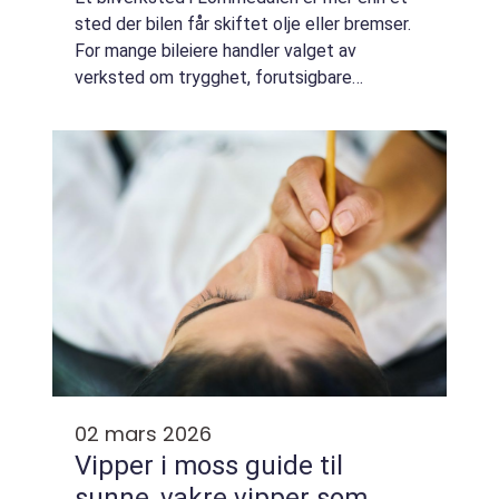
sted der bilen får skiftet olje eller bremser.
For mange bileiere handler valget av
verksted om trygghet, forutsigbare
kostnader og vissheten om at bilen tas godt
vare på over tid. Et riktig valg ...
02 mars 2026
Vipper i moss guide til
sunne, vakre vipper som