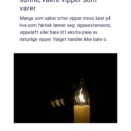
varer
Mange som søker etter vipper moss lurer på
hva som faktisk lønner seg: vippeextensions,
vippeløft eller bare litt ekstra pleie av
naturlige vipper. Valget handler ikke bare om
utseende, men også om tid, budsjett og hvor
skånsom behandling du ønsker f...