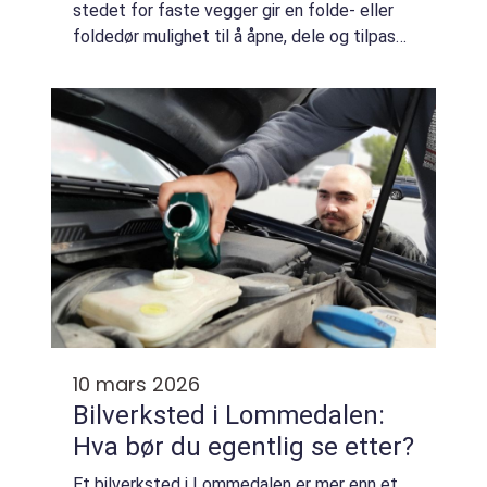
stedet for faste vegger gir en folde- eller
foldedør mulighet til å åpne, dele og tilpasse
arealet på få sekunder. Særlig i skoler,
barnehager, kontorer og forsamli...
10 mars 2026
Bilverksted i Lommedalen:
Hva bør du egentlig se etter?
Et bilverksted i Lommedalen er mer enn et