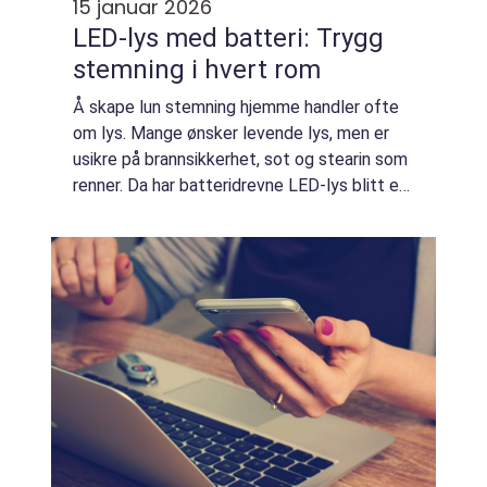
15 januar 2026
LED-lys med batteri: Trygg
stemning i hvert rom
Å skape lun stemning hjemme handler ofte
om lys. Mange ønsker levende lys, men er
usikre på brannsikkerhet, sot og stearin som
renner. Da har batteridrevne LED-lys blitt et
trygt og fleksibelt alternativ. De gir et varmt,
behagelig...