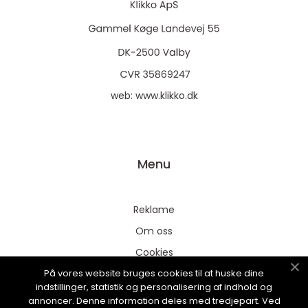
web:
www.klikko.dk
Menu
Reklame
Om oss
Cookies
På vores website bruges cookies til at huske dine
Kontakt Oss
indstillinger, statistik og personalisering af indhold og
Sitemap
annoncer. Denne information deles med tredjepart. Ved