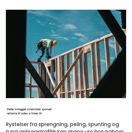
Rystelser fra sprengning, peling, spunting og
tung anleggstrafikk kan skape uro hos naboer