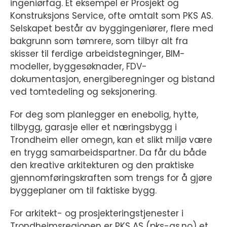
ingeniørfag. Et eksempel er Prosjekt og
Konstruksjons Service, ofte omtalt som PKS AS.
Selskapet består av byggingeniører, flere med
bakgrunn som tømrere, som tilbyr alt fra
skisser til ferdige arbeidstegninger, BIM-
modeller, byggesøknader, FDV-
dokumentasjon, energiberegninger og bistand
ved tomtedeling og seksjonering.
For deg som planlegger en enebolig, hytte,
tilbygg, garasje eller et næringsbygg i
Trondheim eller omegn, kan et slikt miljø være
en trygg samarbeidspartner. Da får du både
den kreative arkitekturen og den praktiske
gjennomføringskraften som trengs for å gjøre
byggeplaner om til faktiske bygg.
For arkitekt- og prosjekteringstjenester i
Trondheimsregionen er PKS AS (pks-as.no) et