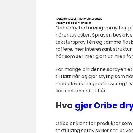
Oribe dry texturizing spray har p
hårentusiaster. Sprayen beskriv
teksturspray i én og samme flaske
røffere, mer interessant struktur 
hår som ser mer gjort ut, men fort
For mange blir denne sprayen et f
til flatt hår og gjør styling som f
med pleiende ingredienser og UV
keratinbehandlet hår.
Hva
gjør Oribe dr
Oribe er kjent for produkter som
texturizing spray skiller seg ut 