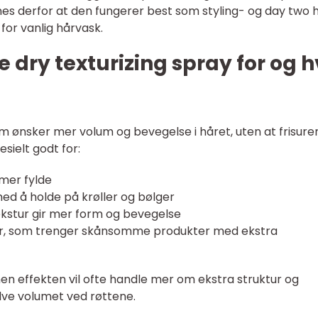
es derfor at den fungerer best som styling- og day two h
for vanlig hårvask.
 dry texturizing spray for og 
m ønsker mer volum og bevegelse i håret, uten at frisure
esielt godt for:
 mer fylde
ed å holde på krøller og bølger
tekstur gir mer form og bevegelse
år, som trenger skånsomme produkter med ekstra
men effekten vil ofte handle mer om ekstra struktur og
lve volumet ved røttene.