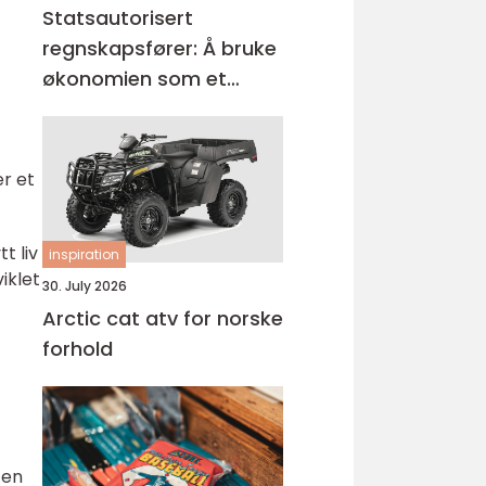
Statsautorisert
regnskapsfører: Å bruke
økonomien som et
verktøy for vekst
er et
t liv
inspiration
viklet
30. July 2026
Arctic cat atv for norske
forhold
ten