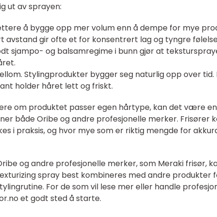
ig ut av sprayen:
r lettere å bygge opp mer volum enn å dempe for mye pro
t avstand gir ofte et for konsentrert lag og tyngre følelse
godt sjampo- og balsamregime i bunn gjør at teksturspra
året.
llom. Stylingprodukter bygger seg naturlig opp over tid.
t holder håret lett og friskt.
rdere om produktet passer egen hårtype, kan det være en
nner både Oribe og andre profesjonelle merker. Frisører 
es i praksis, og hvor mye som er riktig mengde for akkur
Oribe og andre profesjonelle merker, som Meraki frisør, ka
exturizing spray best kombineres med andre produkter f
ylingrutine. For de som vil lese mer eller handle profesjo
or.no et godt sted å starte.