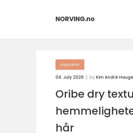
NORVING.
no
inspiration
04. July 2026
by
Kim André Haug
Oribe dry text
hemmeligheten
hår