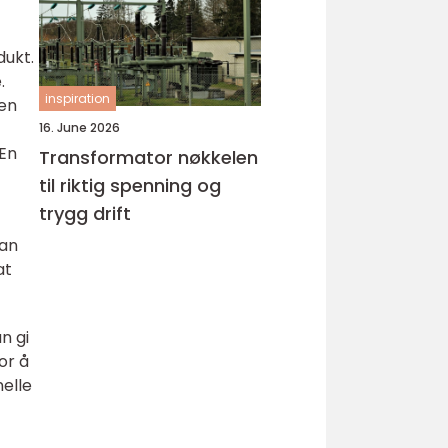
dukt.
.
inspiration
yen
16. June 2026
 En
Transformator nøkkelen
til riktig spenning og
trygg drift
kan
at
n gi
or å
nelle