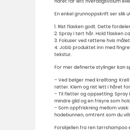
håret får lett hverdagsvolum eller
En enkel grunnoppskrift ser slik ut
1. Rist flasken godt. Dette fordele
2. Spray i tørt hår. Hold flasken 
3. Fokuser ved røttene hvis måle
4. Jobb produktet inn med fingre
tekstur.
For mer definerte stylinger kan s
– Ved bølger med krølltang: Krøll 
røtter. Klem og rist lett i håret f
– Til fletter og oppsetting: Spray 
mindre glid og en frisyre som hol
– Som oppfriskning mellom vask: S
hodebunnen, omtrent som du vill
Forskjellen fra ren tørrshampoo 