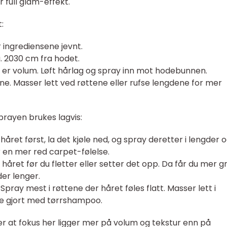
 full glam-effekt.
:
r ingrediensene jevnt.
ca. 2030 cm fra hodet.
t er volum. Løft hårlag og spray inn mot hodebunnen.
ne. Masser lett ved røttene eller rufse lengdene for mer
prayen brukes lagvis:
håret først, la det kjøle ned, og spray deretter i lengder 
or en mer red carpet-følelse.
i håret før du fletter eller setter det opp. Da får du mer g
der lenger.
pray mest i røttene der håret føles flatt. Masser lett i
e gjort med tørrshampoo.
er at fokus her ligger mer på volum og tekstur enn på