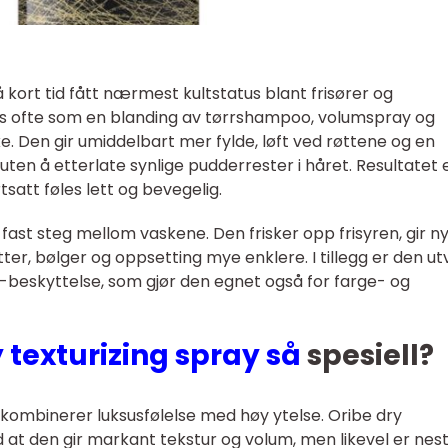
å kort tid fått nærmest kultstatus blant frisører og
es ofte som en blanding av tørrshampoo, volumspray og
. Den gir umiddelbart mer fylde, løft ved røttene og en
uten å etterlate synlige pudderrester i håret. Resultatet 
satt føles lett og bevegelig.
ast steg mellom vaskene. Den frisker opp frisyren, gir nyt
letter, bølger og oppsetting mye enklere. I tillegg er den ut
-beskyttelse, som gjør den egnet også for farge- og
y texturizing spray så
spesiell?
 kombinerer luksusfølelse med høy ytelse. Oribe dry
ved at den gir markant tekstur og volum, men likevel er nes