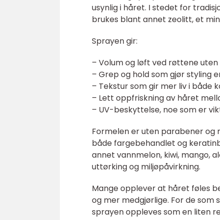
usynlig i håret. I stedet for trad
brukes blant annet zeolitt, et mi
Sprayen gir:
– Volum og løft ved røttene uten 
– Grep og hold som gjør styling e
– Tekstur som gir mer liv i både k
– Lett oppfriskning av håret mel
– UV-beskyttelse, noe som er vikt
Formelen er uten parabener og nat
både fargebehandlet og keratinbe
annet vannmelon, kiwi, mango, al
uttørking og miljøpåvirkning.
Mange opplever at håret føles bed
og mer medgjørlige. For de som sl
sprayen oppleves som en liten re