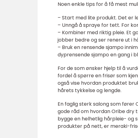
Noen enkle tips for å få mest mul
– Start med lite produkt. Det e
– Unngå å spraye for tett. For kor
– Kombiner med riktig pleie. Et 
jobber bedre og ser renere ut i h
– Bruk en rensende sjampo innime
dyprensende sjampo en gang i blan
For de som ønsker hjelp til å vu
fordel å spørre en frisør som kje
også vise hvordan produktet bruk
hårets tykkelse og lengde.
En faglig sterk salong som fører 
gode råd om hvordan Oribe dry t
bygge en helhetlig hårpleie- og st
produkter på nett, er meraki-fris