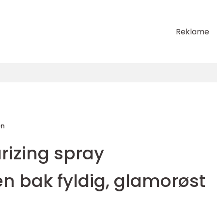
Reklame
en
urizing spray
 bak fyldig, glamorøst