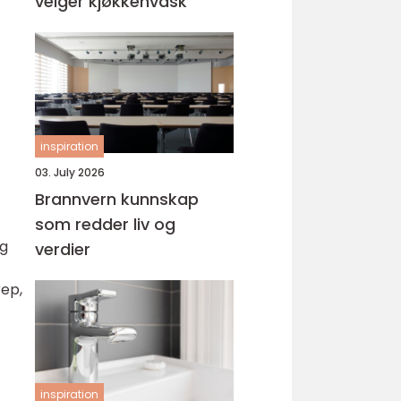
velger kjøkkenvask
inspiration
03. July 2026
Brannvern kunnskap
som redder liv og
og
verdier
rep,
inspiration