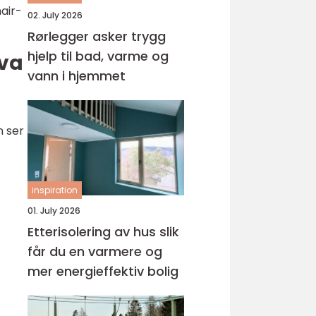
air-
02. July 2026
Rørlegger asker trygg
hjelp til bad, varme og
hva
vann i hjemmet
n ser
inspiration
01. July 2026
Etterisolering av hus slik
får du en varmere og
mer energieffektiv bolig