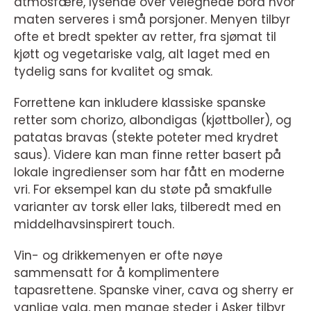
atmosfære, lysende over velegnede bord hvor
maten serveres i små porsjoner. Menyen tilbyr
ofte et bredt spekter av retter, fra sjømat til
kjøtt og vegetariske valg, alt laget med en
tydelig sans for kvalitet og smak.
Forrettene kan inkludere klassiske spanske
retter som chorizo, albondigas (kjøttboller), og
patatas bravas (stekte poteter med krydret
saus). Videre kan man finne retter basert på
lokale ingredienser som har fått en moderne
vri. For eksempel kan du støte på smakfulle
varianter av torsk eller laks, tilberedt med en
middelhavsinspirert touch.
Vin- og drikkemenyen er ofte nøye
sammensatt for å komplimentere
tapasrettene. Spanske viner, cava og sherry er
vanlige valg, men mange steder i Asker tilbyr