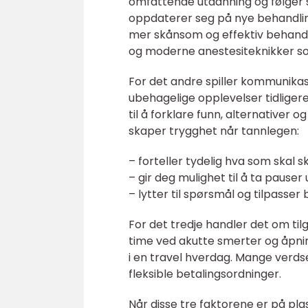
omfattende utdanning og følger st
oppdaterer seg på nye behandlin
mer skånsom og effektiv behandl
og moderne anestesiteknikker s
For det andre spiller kommunikas
ubehagelige opplevelser tidligere
til å forklare funn, alternativer 
skaper trygghet når tannlegen:
– forteller tydelig hva som skal sk
– gir deg mulighet til å ta pauser
– lytter til spørsmål og tilpasse
For det tredje handler det om tilgj
time ved akutte smerter og åpnin
i en travel hverdag. Mange verds
fleksible betalingsordninger.
Når disse tre faktorene er på pla