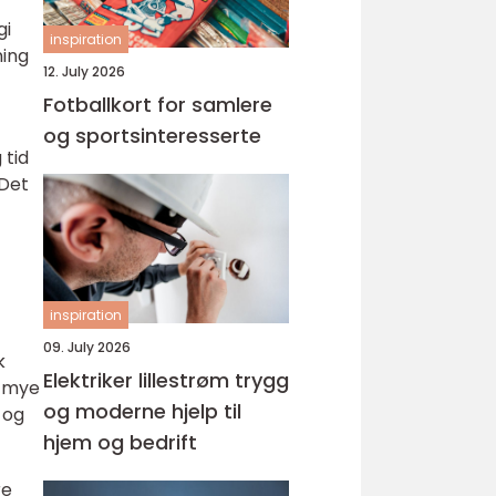
gi
inspiration
ning
12. July 2026
Fotballkort for samlere
og sportsinteresserte
 tid
 Det
inspiration
09. July 2026
k
Elektriker lillestrøm trygg
r mye
og moderne hjelp til
 og
hjem og bedrift
re