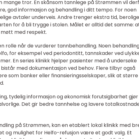
n mange tror. En skånsom tannlege på Strømmen vil der
re, god informasjon og behandling i ditt tempo. For noen
lige avtaler underveis. Andre trenger ekstra tid, berolig
arten for å bli trygge i stolen. Målet er alltid det samme: a
li møtt med respekt.
en rolle når de vurderer tannbehandling. Noen behandlin
Helfo, for eksempel ved periodontitt, tannskader ved ulykk
emer. En seriøs klinikk hjelper pasienter med å undersøke
og bistår med dokumentasjon ved behov. Flere tilbyr også
e som banker eller finansieringsselskaper, slik at større
d.
g, tydelig informasjon og økonomisk forutsigbarhet gjør
 alvorlige. Det gir bedre tannhelse og lavere totalkostnad
ling på Strømmen, kan en etablert lokal klinikk med br
t og mulighet for Helfo-refusjon være et godt valg. Et