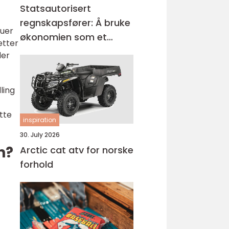
Statsautorisert
regnskapsfører: Å bruke
ruer
økonomien som et
etter
verktøy for vekst
der
ling
tte
inspiration
30. July 2026
n?
Arctic cat atv for norske
forhold