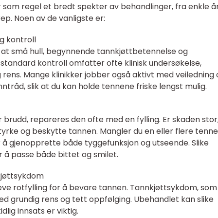
 som regel et bredt spekter av behandlinger, fra enkle år
rep. Noen av de vanligste er:
g kontroll
 at små hull, begynnende tannkjøttbetennelse og
 standard kontroll omfatter ofte klinisk undersøkelse,
 rens. Mange klinikker jobber også aktivt med veiledning
ntråd, slik at du kan holde tennene friske lengst mulig.
r brudd, repareres den ofte med en fylling. Er skaden stor
yrke og beskytte tannen. Mangler du en eller flere tenne
r å gjenopprette både tyggefunksjon og utseende. Slike
 å passe både bittet og smilet.
nkjøttsykdom
reve rotfylling for å bevare tannen. Tannkjøttsykdom, som
ed grundig rens og tett oppfølging. Ubehandlet kan slike
idlig innsats er viktig.