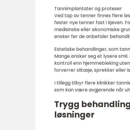
Tannimplantater og proteser
Ved tap av tenner finnes flere l
fester nye tenner fast i kjeven. 
medisinske eller økonomiske grunn
ønsker før de anbefaler behandli
Estetiske behandlinger, som tan
Mange ønsker seg et lysere smil. 
kontroll enn hjemmebleking uten ti
forverrer slitasje, sprekker eller is
I tillegg tilbyr flere klinikker t
som kan være avgjørende når uhel
Trygg behandling
løsninger