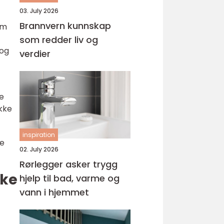
03. July 2026
Brannvern kunnskap
om
som redder liv og
 og
verdier
re
ikke
inspiration
oe
02. July 2026
Rørlegger asker trygg
ske
hjelp til bad, varme og
vann i hjemmet