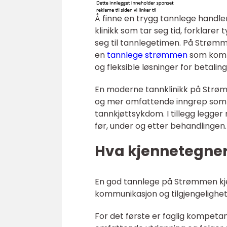
Å finne en trygg tannlege handl
klinikk som tar seg tid, forklare
seg til tannlegetimen. På Strømm
en
tannlege strømmen
som kombi
og fleksible løsninger for betaling
En moderne tannklinikk på Strømm
og mer omfattende inngrep som i
tannkjøttsykdom. I tillegg legger
før, under og etter behandlingen.
Hva kjennetegne
En god tannlege på Strømmen kjenn
kommunikasjon og tilgjengelighet
For det første er faglig kompeta