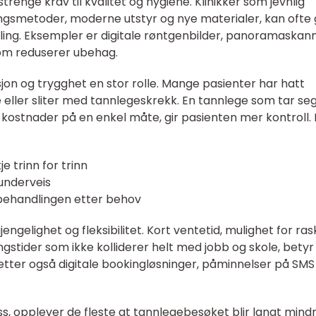
renge krav til kvalitet og hygiene. Klinikker som jevnlig
gsmetoder, moderne utstyr og nye materialer, kan ofte 
ing. Eksempler er digitale røntgenbilder, panoramaskan
om reduserer ubehag.
jon og trygghet en stor rolle. Mange pasienter har hatt
 eller sliter med tannlegeskrekk. En tannlege som tar seg
og kostnader på en enkel måte, gir pasienten mer kontroll.
je trinn for trinn
 underveis
r behandlingen etter behov
engelighet og fleksibilitet. Kort ventetid, mulighet for ras
gstider som ikke kolliderer helt med jobb og skole, bety
etter også digitale bookingløsninger, påminnelser på SMS
ss, opplever de fleste at tannlegebesøket blir langt mind