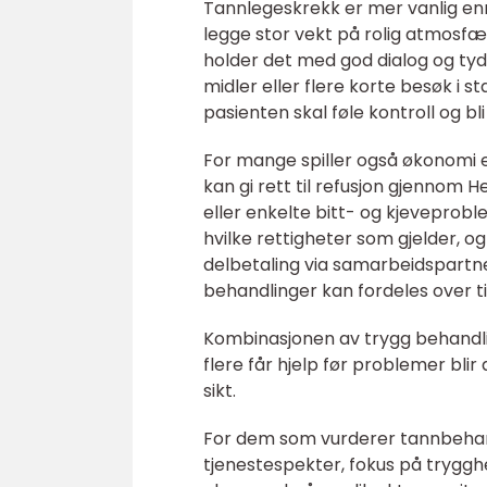
Tannlegeskrekk er mer vanlig en
legge stor vekt på rolig atmosfæ
holder det med god dialog og tyde
midler eller flere korte besøk i st
pasienten skal føle kontroll og b
For mange spiller også økonomi 
kan gi rett til refusjon gjennom 
eller enkelte bitt- og kjeveprobl
hvilke rettigheter som gjelder, 
delbetaling via samarbeidspartner
behandlinger kan fordeles over ti
Kombinasjonen av trygg behandlin
flere får hjelp før problemer blir
sikt.
For dem som vurderer tannbehand
tjenestespekter, fokus på trygghe