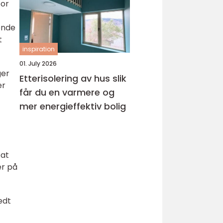
for
ende
t
inspiration
01. July 2026
ger
Etterisolering av hus slik
er
får du en varmere og
mer energieffektiv bolig
 at
er på
edt