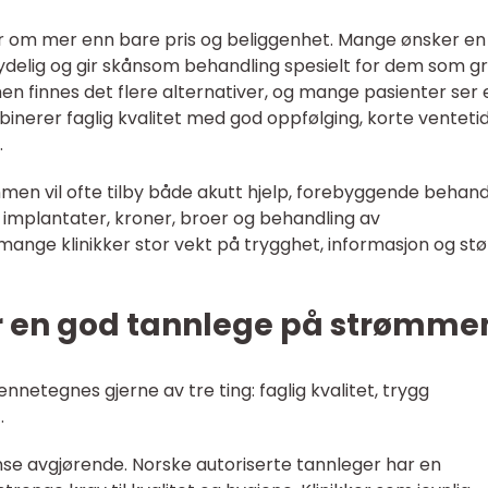
er om mer enn bare pris og beliggenhet. Mange ønsker en
r tydelig og gir skånsom behandling spesielt for dem som g
en finnes det flere alternativer, og mange pasienter ser 
nerer faglig kvalitet med god oppfølging, korte venteti
.
en vil ofte tilby både akutt hjelp, forebyggende behand
mplantater, kroner, broer og behandling av
 mange klinikker stor vekt på trygghet, informasjon og stø
r en god tannlege på strømme
etegnes gjerne av tre ting: faglig kvalitet, trygg
.
nse avgjørende. Norske autoriserte tannleger har en