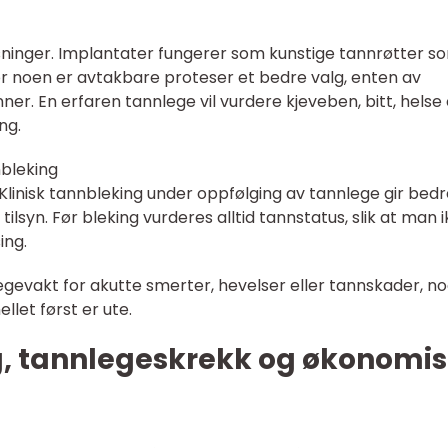
øsninger. Implantater fungerer som kunstige tannrøtter s
For noen er avtakbare proteser et bedre valg, enten av
er. En erfaren tannlege vil vurdere kjeveben, bitt, helse
ng.
nbleking
Klinisk tannbleking under oppfølging av tannlege gir bed
lsyn. Før bleking vurderes alltid tannstatus, slik at man 
ing.
annlegevakt for akutte smerter, hevelser eller tannskader, n
let først er ute.
, tannlegeskrekk og økonomi