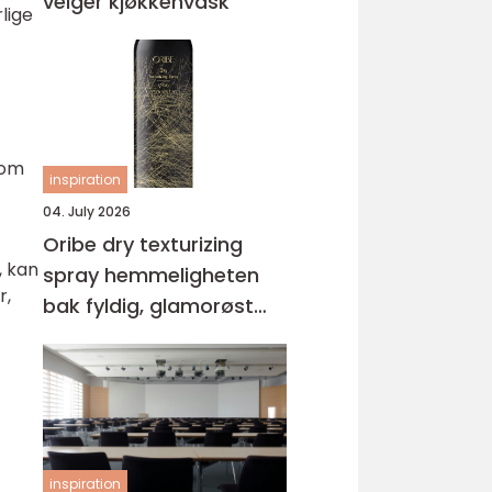
velger kjøkkenvask
lige
 om
inspiration
04. July 2026
Oribe dry texturizing
, kan
spray hemmeligheten
r,
bak fyldig, glamorøst
hår
inspiration