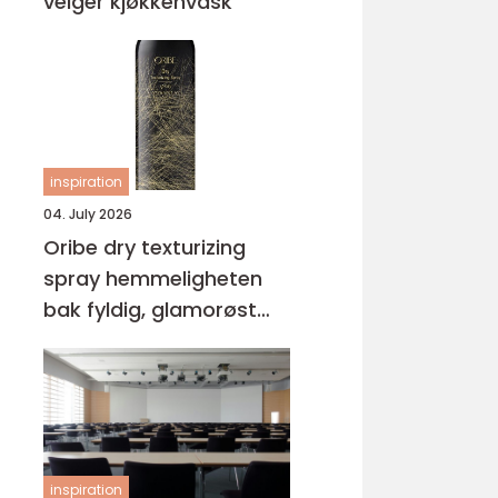
velger kjøkkenvask
inspiration
04. July 2026
Oribe dry texturizing
spray hemmeligheten
bak fyldig, glamorøst
hår
inspiration