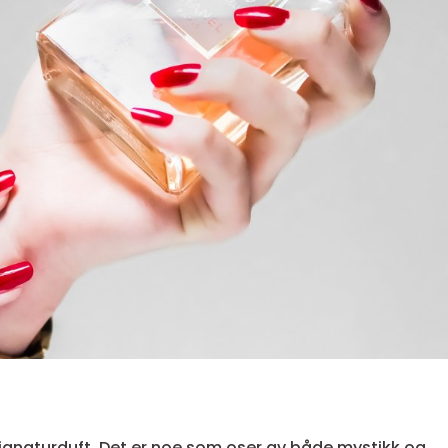
ignaturduft. Det er noe som oser av både mystikk og