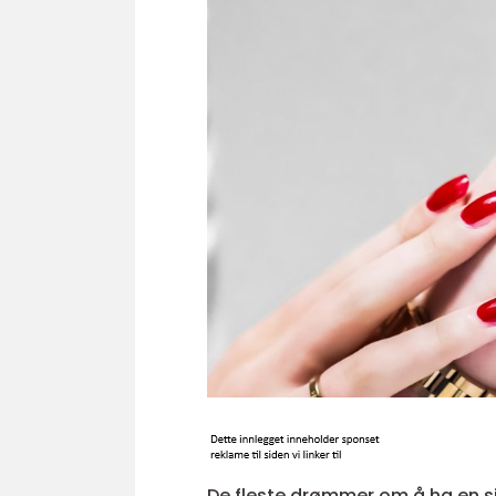
De fleste drømmer om å ha en s