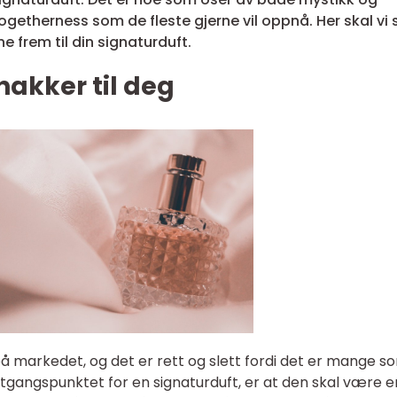
getherness som de fleste gjerne vil oppnå. Her skal vi se
 frem til din signaturduft.
nakker til deg
på markedet, og det er rett og slett fordi det er mange s
 utgangspunktet for en signaturduft, er at den skal være e