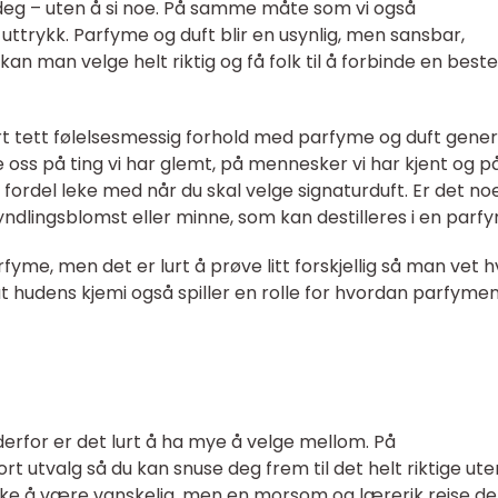
m deg – uten å si noe. På samme måte som vi også
uttrykk. Parfyme og duft blir en usynlig, men sansbar,
er kan man velge helt riktig og få folk til å forbinde en bes
 tett følelsesmessig forhold med parfyme og duft genere
oss på ting vi har glemt, på mennesker vi har kjent og på
fordel leke med når du skal velge signaturduft. Er det no
ndlingsblomst eller minne, som kan destilleres i en parf
fyme, men det er lurt å prøve litt forskjellig så man vet 
t hudens kjemi også spiller en rolle for hvordan parfyme
erfor er det lurt å ha mye å velge mellom. På
ort utvalg så du kan snuse deg frem til det helt riktige ute
kke å være vanskelig, men en morsom og lærerik reise de