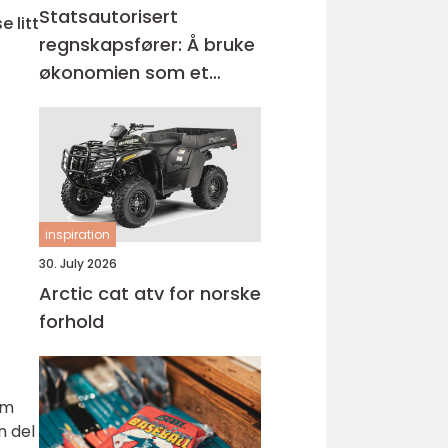
Statsautorisert
 litt
regnskapsfører: Å bruke
økonomien som et
verktøy for vekst
inspiration
30. July 2026
Arctic cat atv for norske
forhold
om
n del