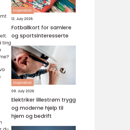
inspiration
temt
12. July 2026
Fotballkort for samlere
og sportsinteresserte
lt.
 ting
e
yme?
hva
n
inspiration
09. July 2026
Elektriker lillestrøm trygg
og moderne hjelp til
hjem og bedrift
n
r du