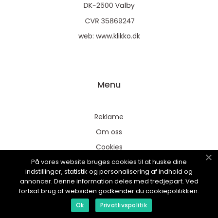
web:
www.klikko.dk
Menu
Reklame
Om oss
Cookies
På vores website bruges cookies til at huske dine
Kontakt Oss
indstillinger, statistik og personalisering af indhold og
Sitemap
annoncer. Denne information deles med tredjepart. Ved
fortsat brug af websiden godkender du cookiepolitikken.
Ok
Privatlivspolitik