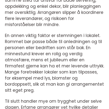
samme sted tar ansvar for både servering,
oppdekking og enkel dekor, blir planleggingen
mer oversiktlig. Arrangøren slipper å koordinere
flere leverandører, og risikoen for
misforståelser blir mindre.
En annen viktig faktor er stemningen i lokalet.
Rommet bør passe både til anledningen og til
personen eller bedriften som står bak. En
minnestund krever en rolig og verdig
atmosfære, mens et jubileum eller en
firmafest gjerne kan ha et mer levende uttrykk.
Mange foretrekker lokaler som kan tilpasses,
for eksempel med lys, blomster og
bordoppsett, slik at man kan gi arrangementet
sitt eget preg.
Til slutt handler mye om trygghet under selve
dagen. Erfarne arrangører vet hvilke detaljer