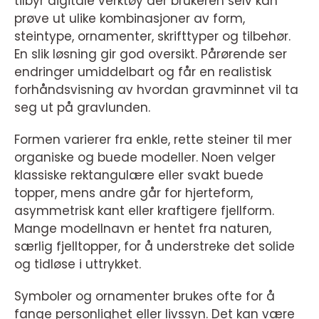
tilbyr digitale verktøy der brukeren selv kan
prøve ut ulike kombinasjoner av form,
steintype, ornamenter, skrifttyper og tilbehør.
En slik løsning gir god oversikt. Pårørende ser
endringer umiddelbart og får en realistisk
forhåndsvisning av hvordan gravminnet vil ta
seg ut på gravlunden.
Formen varierer fra enkle, rette steiner til mer
organiske og buede modeller. Noen velger
klassiske rektangulære eller svakt buede
topper, mens andre går for hjerteform,
asymmetrisk kant eller kraftigere fjellform.
Mange modellnavn er hentet fra naturen,
særlig fjelltopper, for å understreke det solide
og tidløse i uttrykket.
Symboler og ornamenter brukes ofte for å
fange personlighet eller livssyn. Det kan være