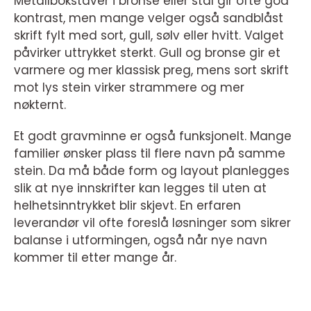
Metallbokstaver i bronse eller stål gir ofte god
kontrast, men mange velger også sandblåst
skrift fylt med sort, gull, sølv eller hvitt. Valget
påvirker uttrykket sterkt. Gull og bronse gir et
varmere og mer klassisk preg, mens sort skrift
mot lys stein virker strammere og mer
nøkternt.
Et godt gravminne er også funksjonelt. Mange
familier ønsker plass til flere navn på samme
stein. Da må både form og layout planlegges
slik at nye innskrifter kan legges til uten at
helhetsinntrykket blir skjevt. En erfaren
leverandør vil ofte foreslå løsninger som sikrer
balanse i utformingen, også når nye navn
kommer til etter mange år.