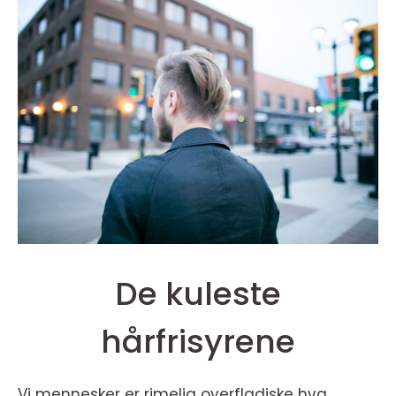
De kuleste
hårfrisyrene
Vi mennesker er rimelig overfladiske hva