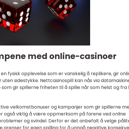
mpene med online-casinoer
en fysisk opplevelse som er vanskelig å replikere, gir onl
r uten sidestykke. Nettcasinospill kan nås via datamaskine
om gir spillerne friheten til å spille når som helst og fra
aktive velkomstbonuser og kampanjer som gir spillerne m
t er også viktig å være oppmerksom på farene ved online
oblemer og svindel. Derfor er det anbefalt å velge pålit
e grenser for egen spilling for å unngå negative konsekve