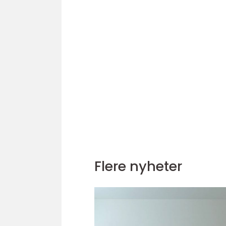
Flere nyheter