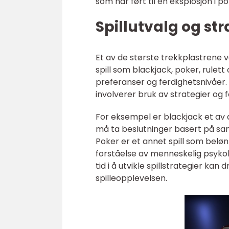
som har ført til en eksplosjon i po
Spillutvalg og str
Et av de største trekkplastrene v
spill som blackjack, poker, rulett
preferanser og ferdighetsnivåer.
involverer bruk av strategier og
For eksempel er blackjack et av de
må ta beslutninger basert på san
Poker er et annet spill som beløn
forståelse av menneskelig psykol
tid i å utvikle spillstrategier kan
spilleopplevelsen.