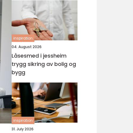
inspiration
04. August 2026
Låsesmed i jessheim
trygg sikring av bolig og
bygg
inspiration
31. July 2026