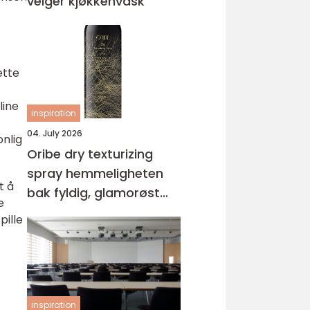
velger kjøkkenvask
ette
line
inspiration
04. July 2026
onlig
Oribe dry texturizing
spray hemmeligheten
t å
bak fyldig, glamorøst
e
hår
pille
inspiration