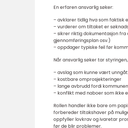
En erfaren ansvarlig søker:
– avklarer tidlig hva som faktis
– vurderer om tiltaket er søknadspl
– sikrer riktig dokumentasjon fra
gjennomføringsplan osv.)
– oppdager typiske feil før komm
Når ansvarlig søker tar styringen,
– avslag som kunne vært unngåt
– kostbare omprosjekteringer
– lange avbrudd fordi kommune
– konflikt med naboer som ikke er
Rollen handler ikke bare om papir
forbereder tiltakshaver på muli
oppfyller lovkrav og ivaretar pro
før de blir problemer.