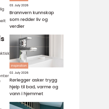
03. July 2026
lig
Brannvern kunnskap
som redder liv og
elt
verdier
is
aktisk
inspiration
02. July 2026
enter
Rørlegger asker trygg
r
hjelp til bad, varme og
vann i hjemmet