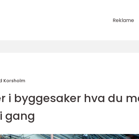
Reklame
d Korsholm
er i byggesaker hva du m
 i gang