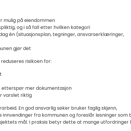
k er mulig på eiendommen
iktig, og i så fall etter hvilken kategori
 dag én (situasjonsplan, tegninger, ansvarserklæringer,
unen gjør det
 reduseres risikoen for:
t
n etterspør mer dokumentasjon
 varslet riktig
arbeid. En god ansvarlig søker bruker faglig skjønn,
ge innvendinger fra kommunen og foreslår løsninger som
sjektets mål. I praksis betyr dette at mange utfordringer 