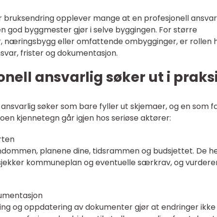
er bruksendring opplever mange at en profesjonell ansvar
en god byggmester gjør i selve byggingen. For større
, næringsbygg eller omfattende ombygginger, er rollen h
svar, frister og dokumentasjon.
onell ansvarlig søker ut i praks
 ansvarlig søker som bare fyller ut skjemaer, og en som f
oen kjennetegn går igjen hos seriøse aktører:
rten
eiendommen, planene dine, tidsrammen og budsjettet. De h
, sjekker kommuneplan og eventuelle særkrav, og vurdere
kumentasjon
ring og oppdatering av dokumenter gjør at endringer ikke