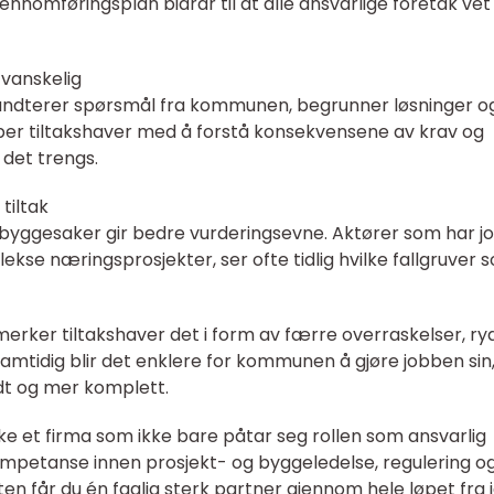
jennomføringsplan bidrar til at alle ansvarlige foretak vet
 vanskelig
 håndterer spørsmål fra kommunen, begrunner løsninger o
elper tiltakshaver med å forstå konsekvensene av krav og
 det trengs.
tiltak
byggesaker gir bedre vurderingsevne. Aktører som har j
lekse næringsprosjekter, ser ofte tidlig hvilke fallgruver 
 merker tiltakshaver det i form av færre overraskelser, ry
Samtidig blir det enklere for kommunen å gjøre jobben sin
dt og mer komplett.
ke et firma som ikke bare påtar seg rollen som ansvarlig
ompetanse innen prosjekt- og byggeledelse, regulering o
 får du én faglig sterk partner gjennom hele løpet fra id