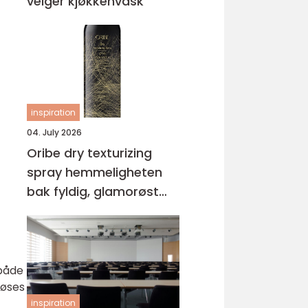
velger kjøkkenvask
inspiration
04. July 2026
Oribe dry texturizing
spray hemmeligheten
bak fyldig, glamorøst
hår
 både
løses
inspiration