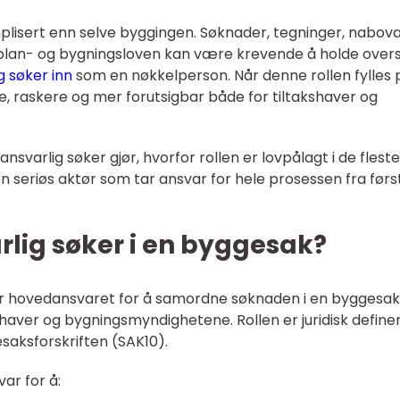
lisert enn selve byggingen. Søknader, tegninger, nabova
lan- og bygningsloven kan være krevende å holde overs
g søker inn
som en nøkkelperson. Når denne rollen fylles 
e, raskere og mer forutsigbar både for tiltakshaver og
svarlig søker gjør, hvorfor rollen er lovpålagt i de fleste
n seriøs aktør som tar ansvar for hele prosessen fra førs
rlig søker i en byggesak?
ar hovedansvaret for å samordne søknaden i en byggesak
aver og bygningsmyndighetene. Rollen er juridisk definer
saksforskriften (SAK10).
ar for å: