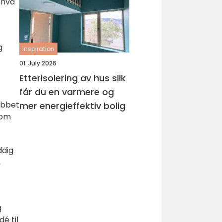
 hva
g
inspiration
01. July 2026
Etterisolering av hus slik
får du en varmere og
obbet
mer energieffektiv bolig
som
ddig
,
g
é til