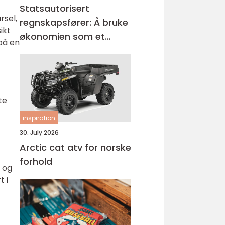
Statsautorisert
rsel,
regnskapsfører: Å bruke
ikt
økonomien som et
på en
verktøy for vekst
te
inspiration
30. July 2026
Arctic cat atv for norske
forhold
 og
t i