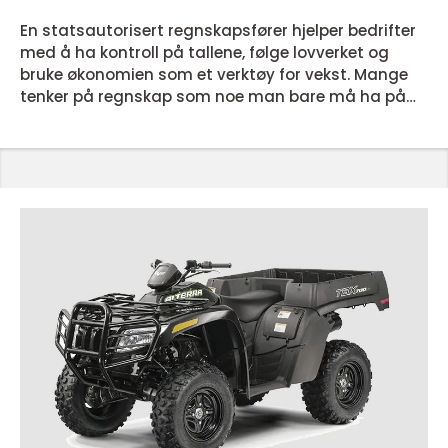
for vekst
En statsautorisert regnskapsfører hjelper bedrifter
med å ha kontroll på tallene, følge lovverket og
bruke økonomien som et verktøy for vekst. Mange
tenker på regnskap som noe man bare må ha på
plass, men for bedrifter som vil ta gode
beslutninger, er en erfaren samarbeidspartner på
økonomi en stor fordel. Hva gjør en statsautorisert
regnskapsfører i praksis? N...