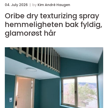
04. July 2026
by
Kim André Haugen
0
Oribe dry texturizing spray
B
hemmeligheten bak fyldig,
glamorøst hår