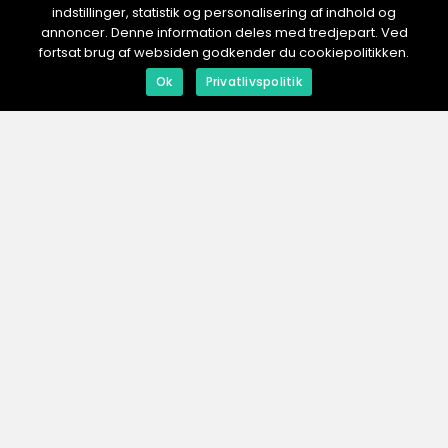
indstillinger, statistik og personalisering af indhold og
NORVING.
no
annoncer. Denne information deles med tredjepart. Ved
fortsat brug af websiden godkender du cookiepolitikken.
Ok
Privatlivspolitik
web:
www.klikko.dk
Menu
Reklame
Om oss