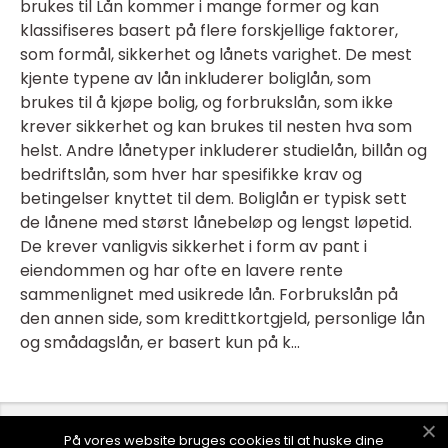
brukes til Lån kommer i mange former og kan
klassifiseres basert på flere forskjellige faktorer,
som formål, sikkerhet og lånets varighet. De mest
kjente typene av lån inkluderer boliglån, som
brukes til å kjøpe bolig, og forbrukslån, som ikke
krever sikkerhet og kan brukes til nesten hva som
helst. Andre lånetyper inkluderer studielån, billån og
bedriftslån, som hver har spesifikke krav og
betingelser knyttet til dem. Boliglån er typisk sett
de lånene med størst lånebeløp og lengst løpetid.
De krever vanligvis sikkerhet i form av pant i
eiendommen og har ofte en lavere rente
sammenlignet med usikrede lån. Forbrukslån på
den annen side, som kredittkortgjeld, personlige lån
og smådagslån, er basert kun på k...
På vores website bruges cookies til at huske dine